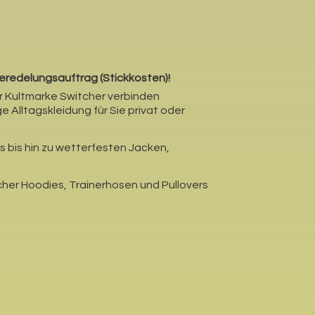
Veredelungsauftrag (Stickkosten)!
der Kultmarke Switcher verbinden
ge Alltagskleidung für Sie privat oder
s bis hin zu wetterfesten Jacken,
cher Hoodies, Trainerhosen und Pullovers