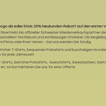
nslogo als edler Stick: 20% Neukunden-Rabatt auf den ersten 
tilvertrieb! Als offizieller Schweizer Wiederverkaufspartner 
ssionellem Textildruck und erstklassiger Stickerei. Ob langlebi
re Firma oder Ihren Verein – bei uns werden Sie fündig.
itcher T-Shirts, bequemen Poloshirts und kuscheligen Hoodie
für jede Jahreszeit.
-Shirts, Switcher Poloshirts, Sweatshirts, Sweatjacken, Swit
en, so kontaktieren Sie uns für
eine Offerte.