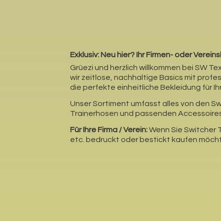
Exklusiv: Neu hier?
Ihr Firmen- oder Verei
Grüezi und herzlich willkommen bei SW Tex
wir zeitlose, nachhaltige Basics mit profe
die perfekte einheitliche Bekleidung für Ih
Unser Sortiment umfasst alles von den Sw
Trainerhosen und passenden Accessoires 
Für Ihre Firma / Verein:
Wenn Sie Switcher T
etc. bedruckt oder bestickt kaufen möcht